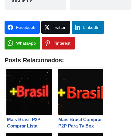
seu IPTV
Facebook
Twitter
LinkedIn
WhatsApp
Pinterest
Posts Relacionados:
Mais Brasil P2P
Mais Brasil Comprar
Comprar Lista
P2P Para Tv Box