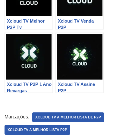
Xcloud TV Melhor
Xcloud TV Venda
P2P Tv
P2P
Xcloud TV P2P 1 Ano
Xcloud TV Assine
Recargas
P2P
Marcações:
XCLOUD TV A MELHOR LISTA DE P2P
XCLOUD TV A MELHOR LISTA P2P