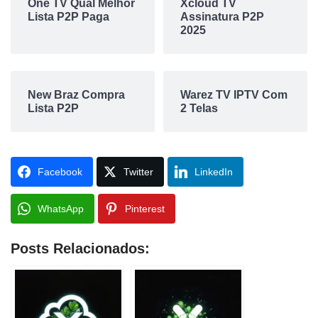
One TV Qual Melhor
Xcloud TV
Lista P2P Paga
Assinatura P2P
2025
New Braz Compra
Warez TV IPTV Com
Lista P2P
2 Telas
Facebook
Twitter
LinkedIn
WhatsApp
Pinterest
Posts Relacionados: