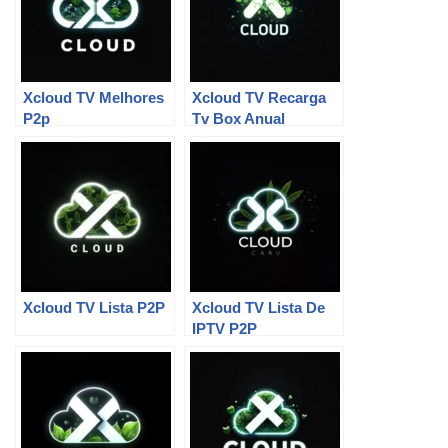
Xcloud TV Melhores
Xcloud TV Recarga
P2p
Tv Box Anual
Xcloud TV Lista P2P
Xcloud TV Lista De
IPTV P2P