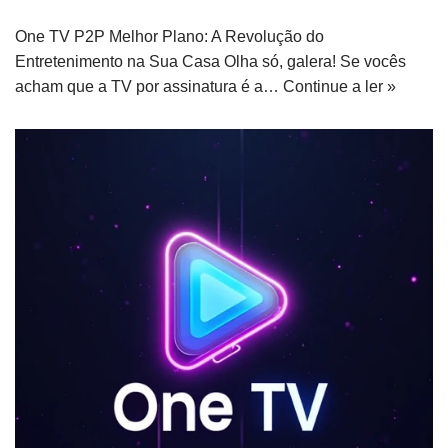
One TV P2P Melhor Plano: A Revolução do
Entretenimento na Sua Casa Olha só, galera! Se vocês
acham que a TV por assinatura é a…
Continue a ler »