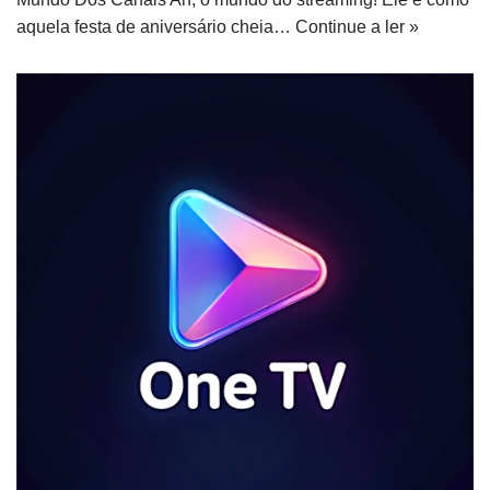
aquela festa de aniversário cheia…
Continue a ler »