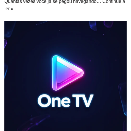
Quantas vezes você já se pegou navegando…
Continue a
ler »