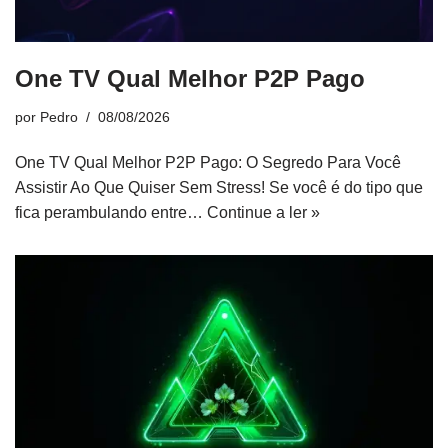
One TV Qual Melhor P2P Pago
por
Pedro
08/08/2026
One TV Qual Melhor P2P Pago: O Segredo Para Você
Assistir Ao Que Quiser Sem Stress! Se você é do tipo que
fica perambulando entre…
Continue a ler »