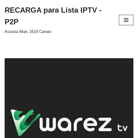
RECARGA para Lista IPTV -
Pular
P2P
para
Assista Mais 1619 Canais
o
conteúdo