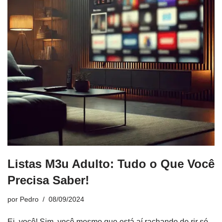
Listas M3u Adulto: Tudo o Que Você
Precisa Saber!
por
Pedro
08/09/2024
Ei, você! Sim, você mesmo que está aí rachando de rir só