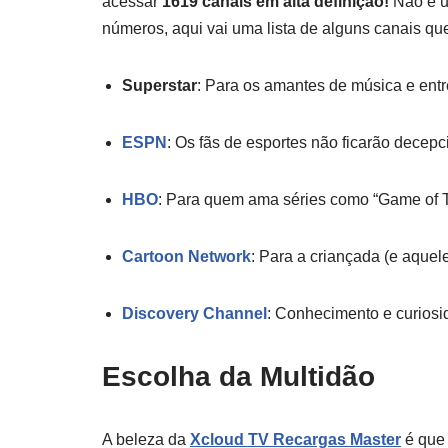
acessar
1619 canais em alta definição!
Não é u
números, aqui vai uma lista de alguns canais qu
Superstar
: Para os amantes de música e entr
ESPN
: Os fãs de esportes não ficarão decep
HBO
: Para quem ama séries como “Game of T
Cartoon Network
: Para a criançada (e aquel
Discovery Channel
: Conhecimento e curiosi
Escolha da Multidão
A beleza da
Xcloud TV Recargas Master
é que 