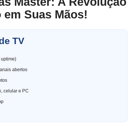
as Master: A Revolução
o em Suas Mãos!
de TV
 uptime)
anais abertos
ntos
, celular e PC
pp