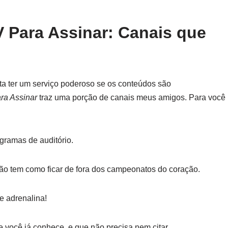
V Para Assinar: Canais que
ta ter um serviço poderoso se os conteúdos são
ra Assinar
traz uma porção de canais meus amigos. Para você
ogramas de auditório.
 não tem como ficar de fora dos campeonatos do coração.
 e adrenalina!
 você já conhece, e que não precisa nem citar.