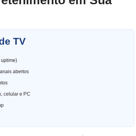
retenimento em Sua
de TV
 uptime)
anais abertos
ntos
, celular e PC
pp