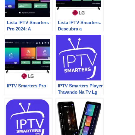
Lista IPTV Smarters
Lista IPTV Smarters:
Pro 2024: A
Descubra a
Revolução do
Revolução da TV
Stream!
IPTV Smarters Pro
IPTV Smarters Player
Travando Na Tv Lg