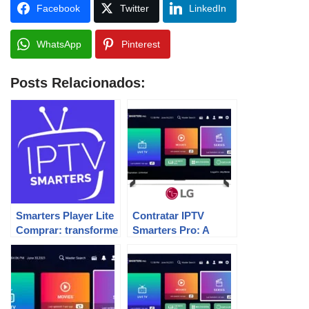
Facebook
Twitter
LinkedIn
WhatsApp
Pinterest
Posts Relacionados:
Smarters Player Lite
Contratar IPTV
Comprar: transforme
Smarters Pro: A
sua experiência!
Revolução da TV
Digital!