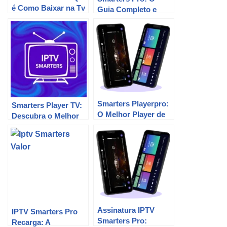
é Como Baixar na Tv
Guia Completo e
Lg.
Divertidíssimo
Smarters Playerpro:
Smarters Player TV:
O Melhor Player de
Descubra o Melhor
IPTV? Saiba Tudo!
Player de Streaming
do Brasil
Assinatura IPTV
IPTV Smarters Pro
Smarters Pro:
Recarga: A