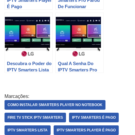
IPTV Smarters Player
Smarters Pro Parou
É Pago
De Funcionar
Descubra o Poder do
Qual A Senha Do
IPTV Smarters Lista
IPTV Smarters Pro
Marcações:
COMO INSTALAR SMARTERS PLAYER NO NOTEBOOK
FIRE TV STICK IPTV SMARTERS
IPTV SMARTERS É PAGO
IPTV SMARTERS LISTA
IPTV SMARTERS PLAYER É PAGO