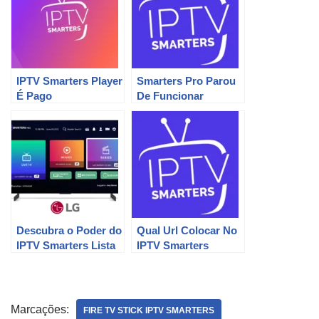
IPTV Smarters Player
Smarters Pro Parou
É Pago
De Funcionar
Descubra o Poder do
Qual Url Colocar No
IPTV Smarters Lista
IPTV Smarters
Marcações:
FIRE TV STICK IPTV SMARTERS