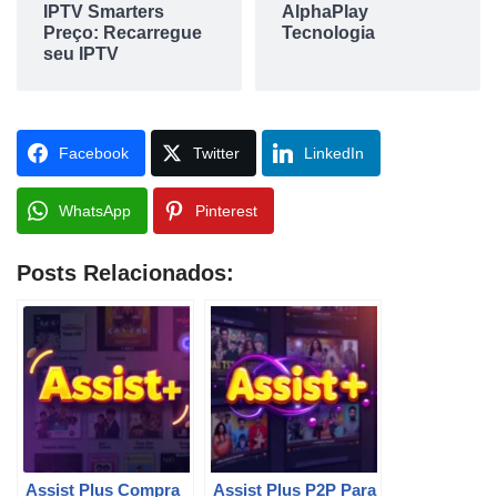
IPTV Smarters
AlphaPlay
Preço: Recarregue
Tecnologia
seu IPTV
Facebook
Twitter
LinkedIn
WhatsApp
Pinterest
Posts Relacionados:
Assist Plus Compra
Assist Plus P2P Para