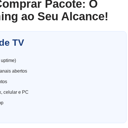
Comprar Pacote: O
ing ao Seu Alcance!
de TV
 uptime)
anais abertos
ntos
, celular e PC
pp