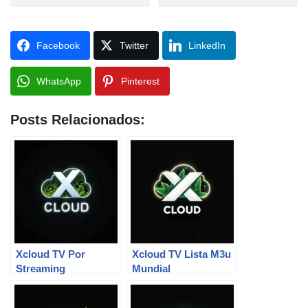
Facebook
Twitter
LinkedIn
WhatsApp
Pinterest
Posts Relacionados:
Xcloud TV Por
Xcloud TV Lista M3u
Streaming
Mundial