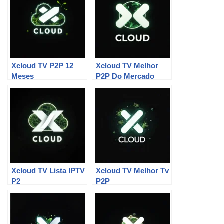
Xcloud TV P2P 12
Xcloud TV Melhor
Meses
P2P Do Mercado
Xcloud TV Lista IPTV
Xcloud TV Melhor Tv
P2
P2P