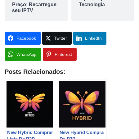
Preço: Recarregue
Tecnologia
seu IPTV
Facebook
Twitter
LinkedIn
WhatsApp
Pinterest
Posts Relacionados:
New Hybrid Comprar
New Hybrid Compra
Lista De P2P
De P2P