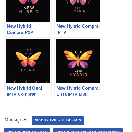
New Hybrid
New Hybrid Comprar
ComprarP2P
IPTV
New Hybrid Qual
New Hybrid Comprar
IPTV Comprar
Lista IPTV M3u
Marcações:
NEW HYBRID 2 TELAS IPTV