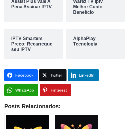
Assist Plus Vale A
Warez TV Iptv
Pena Assinar IPTV
Melhor Custo
Benefício
IPTV Smarters
AlphaPlay
Preço: Recarregue
Tecnologia
seu IPTV
Facebook
Twitter
LinkedIn
WhatsApp
Pinterest
Posts Relacionados: