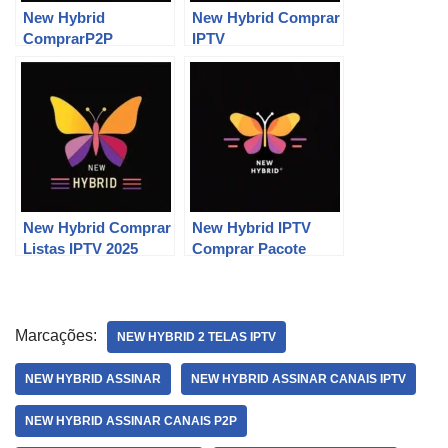
New Hybrid
New Hybrid Comprar
ComprarP2P
IPTV
New Hybrid Comprar
New Hybrid IPTV
Listas IPTV 2025
Comprar Pacote
Marcações:
NEW HYBRID 2 TELAS IPTV
NEW HYBRID ASSINAR
NEW HYBRID ASSINAR CANAIS IPTV
NEW HYBRID ASSINAR CANAIS P2P