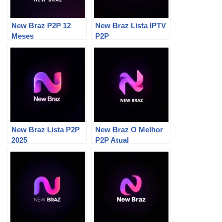
New Braz P2P 12
New Braz Lista IPTV
Meses
P2P
New Braz Lista P2P
New Braz O Melhor
2025
P2P Atual