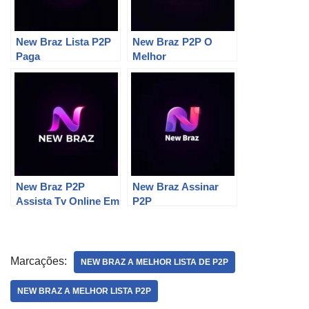
New Braz Lista P2P
New Braz P2P O
Paga
Melhor
New Braz P2P
New Braz Assinar
Assista Tv Online Em
P2P
Qualquer Lugar
Marcações:
NEW BRAZ A MELHOR LISTA DE P2P
NEW BRAZ A MELHOR LISTA P2P