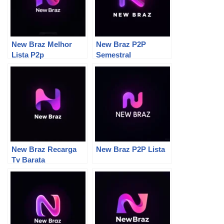
New Braz Melhor
New Braz P2P
Lista P2p
Semestral
New Braz Recarga
New Braz P2P Lista
Tv Barata