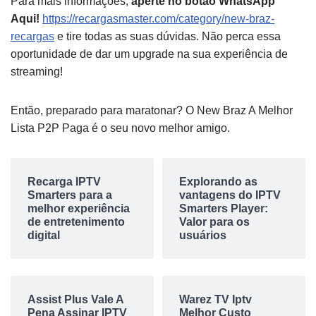
Para mais informações,
aperte no botão WhatsApp
Aqui!
https://recargasmaster.com/category/new-braz-
recargas
e tire todas as suas dúvidas. Não perca essa
oportunidade de dar um upgrade na sua experiência de
streaming!
Então, preparado para maratonar? O New Braz A Melhor
Lista P2P Paga é o seu novo melhor amigo.
Recarga IPTV
Explorando as
Smarters para a
vantagens do IPTV
melhor experiência
Smarters Player:
de entretenimento
Valor para os
digital
usuários
Assist Plus Vale A
Warez TV Iptv
Pena Assinar IPTV
Melhor Custo