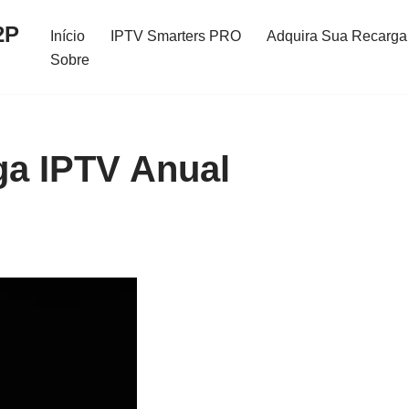
2P
Início
IPTV Smarters PRO
Adquira Sua Recarga 
Sobre
ga IPTV Anual