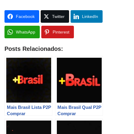
Facebook
Twitter
LinkedIn
WhatsApp
Pinterest
Posts Relacionados:
Mais Brasil Lista P2P
Mais Brasil Qual P2P
Comprar
Comprar