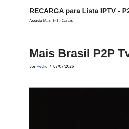
RECARGA para Lista IPTV - P
Pular
Assista Mais 1619 Canais
para
o
conteúdo
Mais Brasil P2P T
por
Pedro
07/07/2026