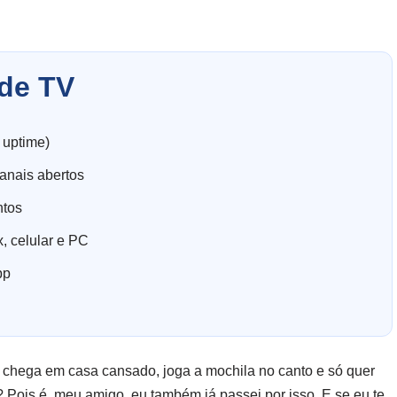
de TV
 uptime)
anais abertos
ntos
, celular e PC
pp
 chega em casa cansado, joga a mochila no canto e só quer
ta? Pois é, meu amigo, eu também já passei por isso. E se eu te