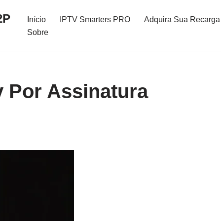
2P
Início
IPTV Smarters PRO
Adquira Sua Recarga 
Sobre
v Por Assinatura