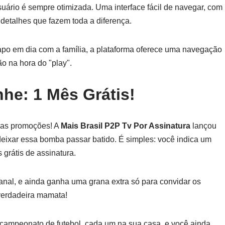
suário é sempre otimizada. Uma interface fácil de navegar, com
detalhes que fazem toda a diferença.
po em dia com a família, a plataforma oferece uma navegação
ão na hora do "play".
he: 1 Mês Grátis!
: as promoções! A
Mais Brasil P2P Tv Por Assinatura
lançou
deixar essa bomba passar batido. É simples: você indica um
grátis de assinatura.
anal, e ainda ganha uma grana extra só para convidar os
verdadeira mamata!
 campeonato de futebol, cada um na sua casa, e você ainda