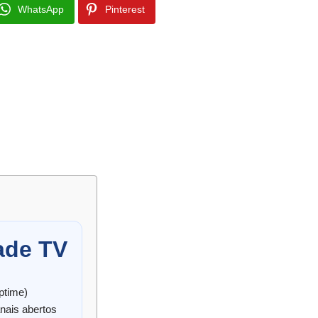
WhatsApp
Pinterest
ade TV
ptime)
nais abertos