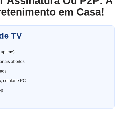
r Assinatura Ou P2P: A
retenimento em Casa!
de TV
 uptime)
anais abertos
ntos
, celular e PC
pp