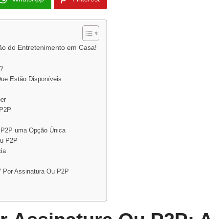
ção do Entretenimento em Casa!
?
Que Estão Disponíveis
er
 P2P
u P2P uma Opção Única
Ou P2P
ia
V Por Assinatura Ou P2P