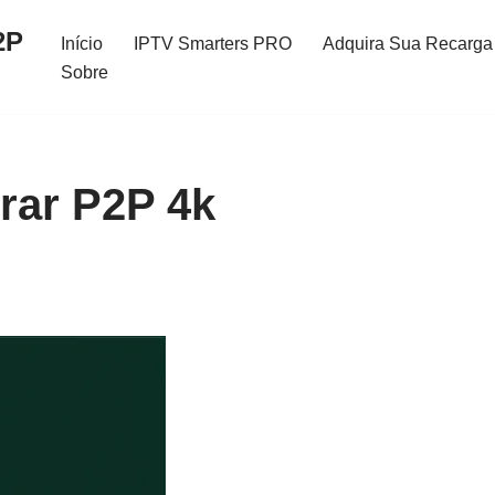
2P
Início
IPTV Smarters PRO
Adquira Sua Recarga 
Sobre
rar P2P 4k