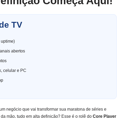
Definição Começa Aqui!
de TV
 uptime)
anais abertos
ntos
, celular e PC
pp
e um negócio que vai transformar sua maratona de séries e
 da mão, tudo em alta definição? Esse é o rolê do
Core Player