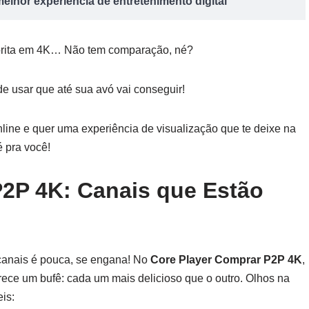
elhor experiência de entretenimento digital
vorita em 4K… Não tem comparação, né?
 de usar que até sua avó vai conseguir!
line e quer uma experiência de visualização que te deixe na
 pra você!
P2P 4K: Canais que Estão
canais é pouca, se engana! No
Core Player Comprar P2P 4K
,
arece um bufê: cada um mais delicioso que o outro. Olhos na
eis: