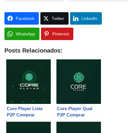
Facebook
Twitter
LinkedIn
WhatsApp
Pinterest
Posts Relacionados:
Core Player Lista
Core Player Qual
P2P Comprar
P2P Comprar