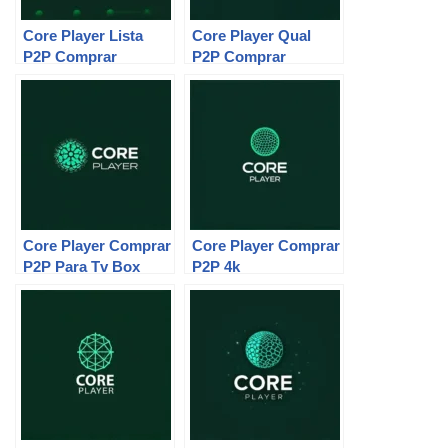
Core Player Lista
Core Player Qual
P2P Comprar
P2P Comprar
Core Player Comprar
Core Player Comprar
P2P Para Tv Box
P2P 4k