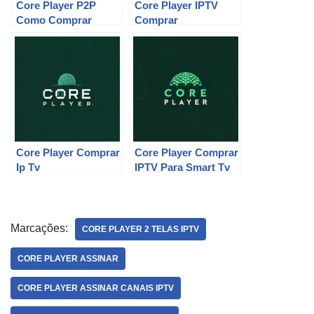
Core Player P2P
Core Player IPTV
Como Comprar
Comprar
Core Player Comprar
Core Player Comprar
Ip Tv
IPTV Para Smart Tv
Marcações:
CORE PLAYER 2 TELAS IPTV
CORE PLAYER ASSINAR
CORE PLAYER ASSINAR CANAIS IPTV