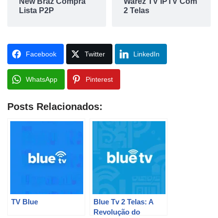
New Braz Compra
Warez TV IPTV Com
Lista P2P
2 Telas
Facebook
Twitter
LinkedIn
WhatsApp
Pinterest
Posts Relacionados:
TV Blue
Blue Tv 2 Telas: A
Revolução do