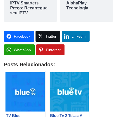
IPTV Smarters
AlphaPlay
Preço: Recarregue
Tecnologia
seu IPTV
Facebook
Twitter
LinkedIn
WhatsApp
Pinterest
Posts Relacionados:
TV Blue
Blue Tv 2 Telas: A