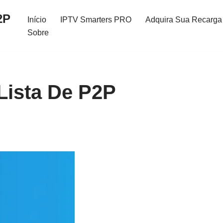
2P
Início
IPTV Smarters PRO
Adquira Sua Recarga 
Sobre
Lista De P2P