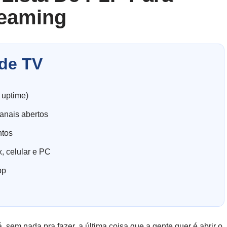
reaming
de TV
 uptime)
anais abertos
ntos
, celular e PC
pp
 sem nada pra fazer, a última coisa que a gente quer é abrir o