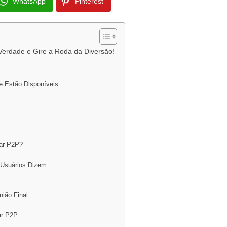
WhatsApp
Pinterest
Verdade e Gire a Roda da Diversão!
e Estão Disponíveis
nar P2P?
 Usuários Dizem
nião Final
ar P2P