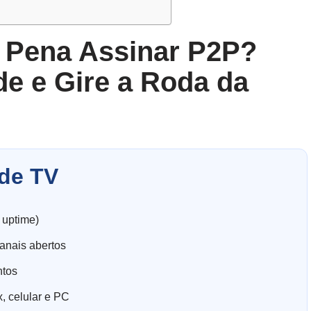
A Pena Assinar P2P?
e e Gire a Roda da
de TV
 uptime)
anais abertos
ntos
, celular e PC