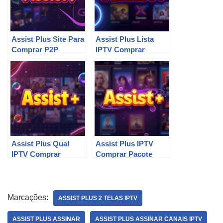
Assist Plus Site Para
Assist Plus Lista
Comprar P2P
IPTV Comprar
Assist Plus Qual
Assist Plus IPTV
IPTV Comprar
Comprar Pacote
Marcações:
ASSIST PLUS 2 TELAS IPTV
ASSIST PLUS ASSINAR
ASSIST PLUS ASSINAR CANAIS IPTV