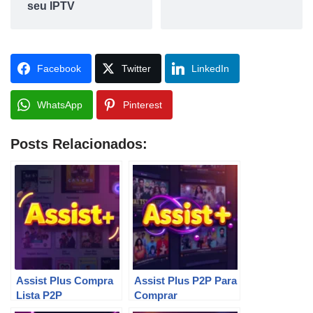
seu IPTV
Facebook
Twitter
LinkedIn
WhatsApp
Pinterest
Posts Relacionados:
Assist Plus Compra
Assist Plus P2P Para
Lista P2P
Comprar