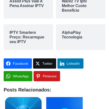
Assist Plus Vale A
Warez TV Iptv
Pena Assinar IPTV
Melhor Custo
Benefício
IPTV Smarters
AlphaPlay
Preço: Recarregue
Tecnologia
seu IPTV
Facebook
Twitter
LinkedIn
WhatsApp
Pinterest
Posts Relacionados: