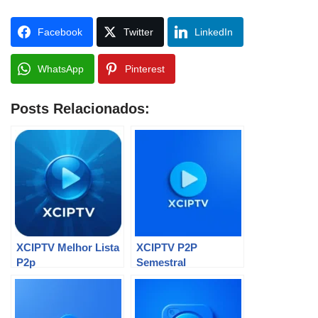
Facebook
Twitter
LinkedIn
WhatsApp
Pinterest
Posts Relacionados:
XCIPTV Melhor Lista
XCIPTV P2P
P2p
Semestral