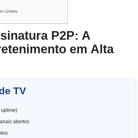
m Limites
sinatura P2P: A
retenimento em Alta
de TV
 uptime)
anais abertos
ntos