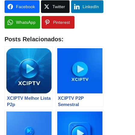
Facebook
Twitter
LinkedIn
WhatsApp
Pinterest
Posts Relacionados:
XCIPTV Melhor Lista
XCIPTV P2P
P2p
Semestral