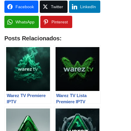
Facebook
Twitter
LinkedIn
WhatsApp
Pinterest
Posts Relacionados:
Warez TV Premiere
Warez TV Lista
IPTV
Premiere IPTV