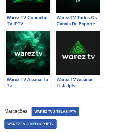
Warez TV Conmebol
Warez TV Todos Os
TV IPTV
Canais De Esporte
Warez TV Assinar Ip
Warez TV Assinar
Tv
Lista Iptv
Marcações:
WAREZ TV 2 TELAS IPTV
WAREZ TV A MELHOR IPTV