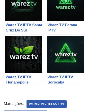
Warez TV IPTV Santa
Warez TV Parana
Cruz Do Sul
IPTV
Warez TV IPTV
Warez TV IPTV
Florianopolis
Sorocaba
Marcações:
WAREZ TV 2 TELAS IPTV