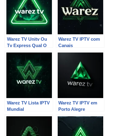
Warez TV Unitv Ou
Warez TV IPTV com
Tv Express Qual O
Canais
Melhor
Internacionais
Warez TV Lista IPTV
Warez TV IPTV em
Mundial
Porto Alegre