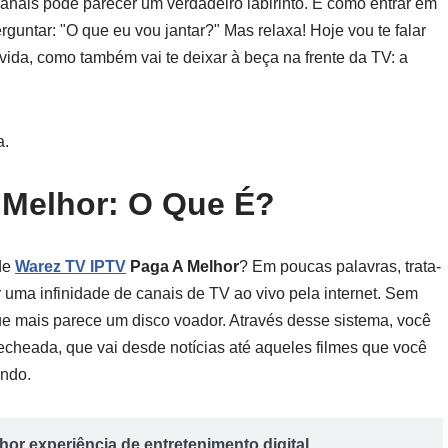
canais pode parecer um verdadeiro labirinto. É como entrar em
guntar: "O que eu vou jantar?" Mas relaxa! Hoje vou te falar
 vida, como também vai te deixar à beça na frente da TV: a
a.
 Melhor: O Que É?
de
Warez TV IPTV
Paga A Melhor
? Em poucas palavras, trata-
 uma infinidade de canais de TV ao vivo pela internet. Sem
que mais parece um disco voador. Através desse sistema, você
cheada, que vai desde notícias até aqueles filmes que você
indo.
or experiência de entretenimento digital