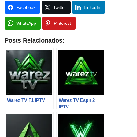
Facebook
Twitter
LinkedIn
WhatsApp
Pinterest
Posts Relacionados:
Warez TV F1 IPTV
Warez TV Espn 2
IPTV