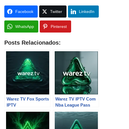
Facebook
Twitter
LinkedIn
WhatsApp
Pinterest
Posts Relacionados:
Warez TV Fox Sports
Warez TV IPTV Com
IPTV
Nba League Pass