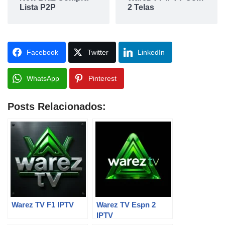
Lista P2P
2 Telas
Facebook
Twitter
LinkedIn
WhatsApp
Pinterest
Posts Relacionados:
Warez TV F1 IPTV
Warez TV Espn 2
IPTV