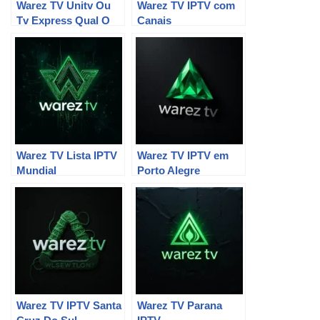
Warez TV Unitv Ou
Warez TV IPTV com
Tv Express Qual O
Canais
Melhor
Internacionais
Warez TV Lista IPTV
Warez TV IPTV em
Mundial
Porto Alegre
Warez TV IPTV Santa
Warez TV Parana