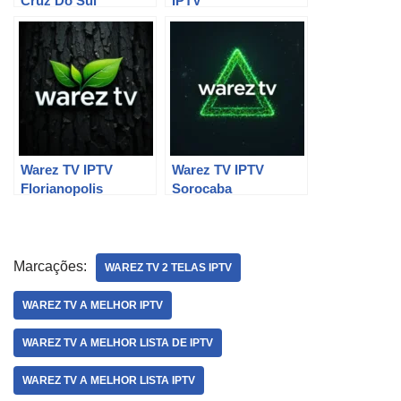
Cruz Do Sul
IPTV
Warez TV IPTV
Warez TV IPTV
Florianopolis
Sorocaba
Marcações:
WAREZ TV 2 TELAS IPTV
WAREZ TV A MELHOR IPTV
WAREZ TV A MELHOR LISTA DE IPTV
WAREZ TV A MELHOR LISTA IPTV