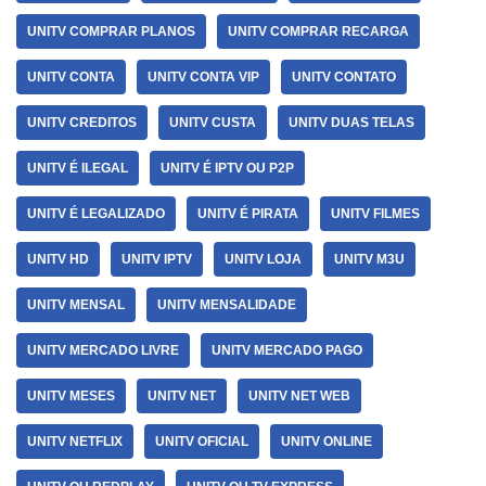
UNITV COMPRAR PLANOS
UNITV COMPRAR RECARGA
UNITV CONTA
UNITV CONTA VIP
UNITV CONTATO
UNITV CREDITOS
UNITV CUSTA
UNITV DUAS TELAS
UNITV É ILEGAL
UNITV É IPTV OU P2P
UNITV É LEGALIZADO
UNITV É PIRATA
UNITV FILMES
UNITV HD
UNITV IPTV
UNITV LOJA
UNITV M3U
UNITV MENSAL
UNITV MENSALIDADE
UNITV MERCADO LIVRE
UNITV MERCADO PAGO
UNITV MESES
UNITV NET
UNITV NET WEB
UNITV NETFLIX
UNITV OFICIAL
UNITV ONLINE