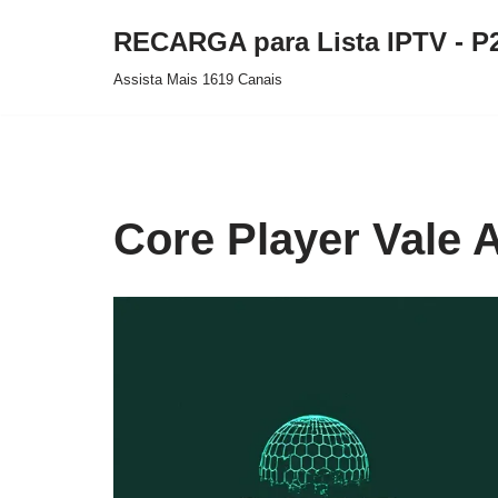
RECARGA para Lista IPTV - P
Pular
Assista Mais 1619 Canais
para
o
conteúdo
Core Player Vale 