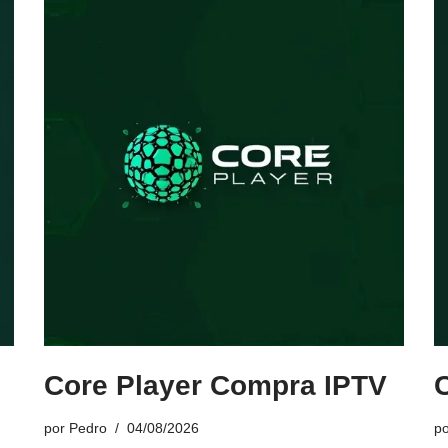
Core Player Compra IPTV
por
Pedro
04/08/2026
p