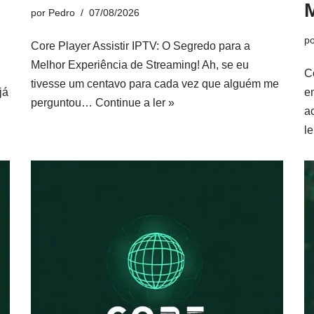
por
Pedro
07/08/2026
p
Core Player Assistir IPTV: O Segredo para a
Melhor Experiência de Streaming! Ah, se eu
C
tivesse um centavo para cada vez que alguém me
já
e
perguntou…
Continue a ler »
a
le