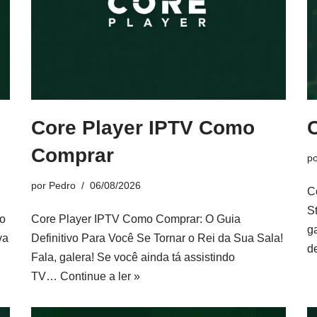
Core Player IPTV Como
Comprar
p
por
Pedro
06/08/2026
C
S
ão
Core Player IPTV Como Comprar: O Guia
g
va
Definitivo Para Você Se Tornar o Rei da Sua Sala!
d
Fala, galera! Se você ainda tá assistindo
TV…
Continue a ler »