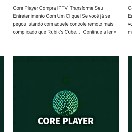
Core Player Compra IPTV: Transforme Seu
C
Entretenimento Com Um Clique! Se você já se
E
pegou lutando com aquele controle remoto mais
v
a
complicado que Rubik’s Cube,…
Continue a ler »
m