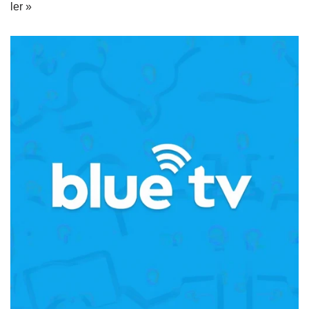
ler »