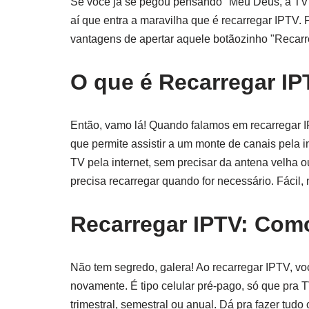
Se você já se pegou pensando "Meu Deus, a TV a
aí que entra a maravilha que é recarregar IPTV.
vantagens de apertar aquele botãozinho "Recarr
O que é Recarregar I
Então, vamo lá! Quando falamos em recarregar IP
que permite assistir a um monte de canais pela in
TV pela internet, sem precisar da antena velha 
precisa recarregar quando for necessário. Fácil,
Recarregar IPTV: Com
Não tem segredo, galera! Ao recarregar IPTV, vo
novamente. É tipo celular pré-pago, só que pra 
trimestral, semestral ou anual. Dá pra fazer tud