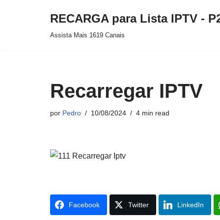
RECARGA para Lista IPTV - P
Pular
Assista Mais 1619 Canais
para
o
conteúdo
Recarregar IPTV
por
Pedro
10/08/2024
4 min read
Facebook
Twitter
LinkedIn