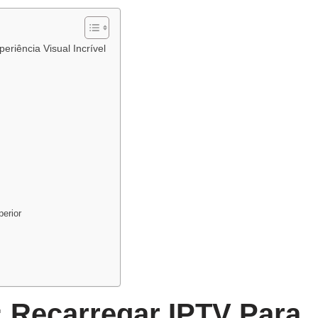
riência Visual Incrível
erior
 Recarregar IPTV Para