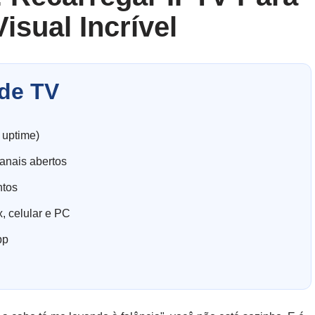
isual Incrível
de TV
 uptime)
anais abertos
ntos
, celular e PC
pp