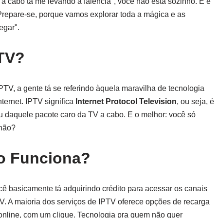
 cabo tá me levando à falência", você não está sozinho. E é
 Prepare-se, porque vamos explorar toda a mágica e as
egar".
PTV?
TV, a gente tá se referindo àquela maravilha de tecnologia
ternet. IPTV significa
Internet Protocol Television
, ou seja, é
ou daquele pacote caro da TV a cabo. E o melhor: você só
 não?
o Funciona?
cê basicamente tá adquirindo crédito para acessar os canais
TV. A maioria dos serviços de IPTV oferece opções de recarga
o online, com um clique. Tecnologia pra quem não quer