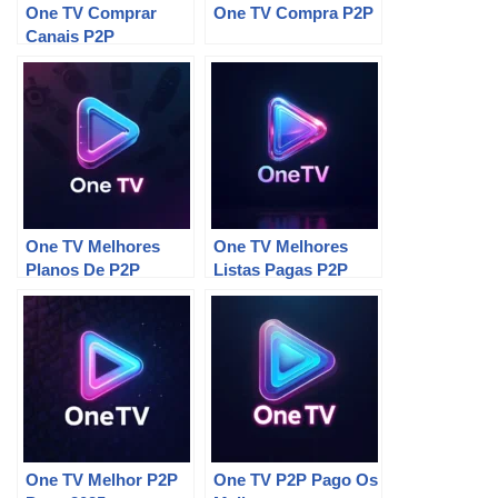
One TV Comprar
One TV Compra P2P
Canais P2P
One TV Melhores
One TV Melhores
Planos De P2P
Listas Pagas P2P
One TV Melhor P2P
One TV P2P Pago Os