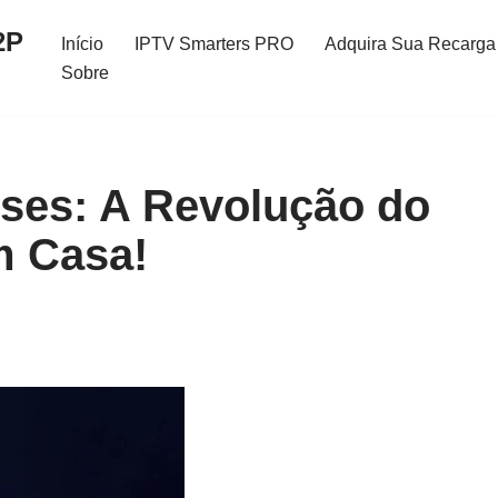
2P
Início
IPTV Smarters PRO
Adquira Sua Recarga 
Sobre
ses: A Revolução do
m Casa!