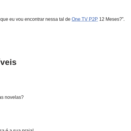
 que eu vou encontrar nessa tal de
One TV P2P
12 Meses?”.
veis
s novelas?
a é a sua praia!